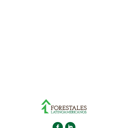
¿Necesita más información
o una cotización?
Nuestro equipo está listo para asesorarle
en la elección de puertas de Pino
Probosque.
CONTACTAR