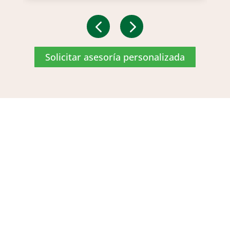
Solicitar asesoría personalizada
PRODUCCIÓN SOSTENIBLE
Protegemos la esencia de la naturaleza
mediante viveros propios, reforestación
responsable y alianzas estratégicas. Cada
madera refleja nuestro compromiso con la
sostenibilidad, garantizando calidad, equilibrio