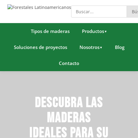
Bú
Tipos de maderas
Productos
▼
Soluciones de proyectos
Nosotros
Blog
▼
Contacto
Descubra las
maderas
ideales para su